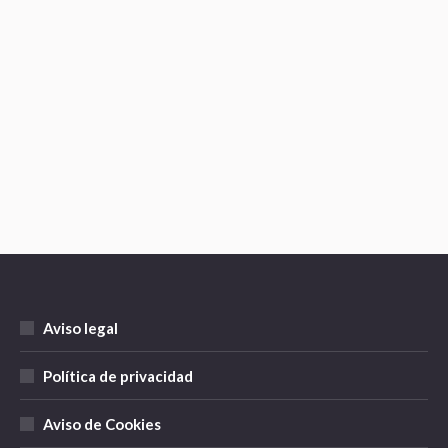
Masaje Infantil este nuevo
año 2022.
Uncategorized
Por
P5R1_p1L4T3es
febrero 22, 2022
A partir de marzo ofreceremos nuevos cursos.
No te quedes sin tu plaza y contacta conmigo.
Aviso legal
Política de privacidad
Aviso de Cookies