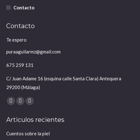
Contacto
Contacto
Te espero
puraaguilarmz@gmail.com
675 259 131
C/ Juan Adame 16 (esquina calle Santa Clara) Antequera
29200 (Málaga)
Encuéntranos en:
Facebook
X
Instagram
page
page
page
Articulos recientes
opens
opens
opens
in
in
in
Cuentos sobre la piel
new
new
new